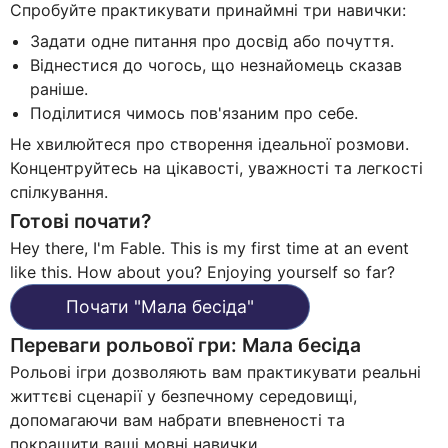
Спробуйте практикувати принаймні три навички:
Задати одне питання про досвід або почуття.
Віднестися до чогось, що незнайомець сказав
раніше.
Поділитися чимось пов'язаним про себе.
Не хвилюйтеся про створення ідеальної розмови.
Концентруйтесь на цікавості, уважності та легкості
спілкування.
Готові почати?
Hey there, I'm Fable. This is my first time at an event
like this. How about you? Enjoying yourself so far?
Почати
"
Мала бесіда
"
Переваги рольової гри
:
Мала бесіда
Рольові ігри дозволяють вам практикувати реальні
життєві сценарії у безпечному середовищі,
допомагаючи вам набрати впевненості та
покращити ваші мовні навички.