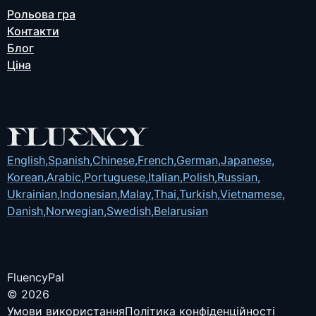
Рольова гра
Контакти
Блог
Ціна
English
,
Spanish
,
Chinese
,
French
,
German
,
Japanese
,
Korean
,
Arabic
,
Portuguese
,
Italian
,
Polish
,
Russian
,
Ukrainian
,
Indonesian
,
Malay
,
Thai
,
Turkish
,
Vietnamese
,
Danish
,
Norwegian
,
Swedish
,
Belarusian
FluencyPal
© 2026
Умови використання
Політика конфіденційності