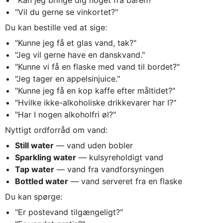
"Kan jeg bringe dig noget fra baren?"
"Vil du gerne se vinkortet?"
Du kan bestille ved at sige:
"Kunne jeg få et glas vand, tak?"
"Jeg vil gerne have en danskvand."
"Kunne vi få en flaske med vand til bordet?"
"Jeg tager en appelsinjuice."
"Kunne jeg få en kop kaffe efter måltidet?"
"Hvilke ikke-alkoholiske drikkevarer har I?"
"Har I nogen alkoholfri øl?"
Nyttigt ordforråd om vand:
Still water
— vand uden bobler
Sparkling water
— kulsyreholdigt vand
Tap water
— vand fra vandforsyningen
Bottled water
— vand serveret fra en flaske
Du kan spørge:
"Er postevand tilgængeligt?"