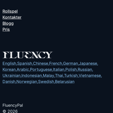
Rollspel
Kontakter
Blogg
Pris
English
,
Spanish
,
Chinese
,
French
,
German
,
Japanese
,
Korean
,
Arabic
,
Portuguese
,
Italian
,
Polish
,
Russian
,
Ukrainian
,
Indonesian
,
Malay
,
Thai
,
Turkish
,
Vietnamese
,
Danish
,
Norwegian
,
Swedish
,
Belarusian
FluencyPal
© 2026