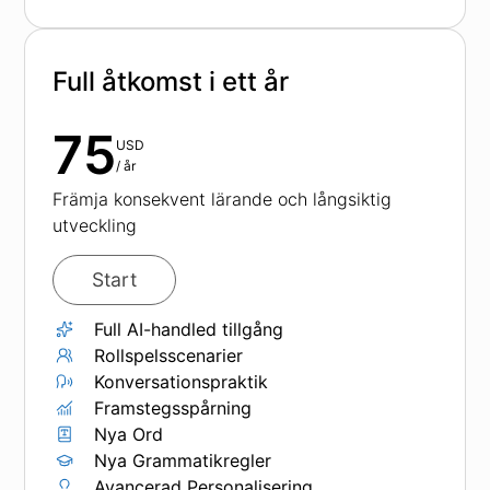
Full åtkomst i ett år
75
USD
/
år
Främja konsekvent lärande och långsiktig
utveckling
Start
Full AI-handled tillgång
Rollspelsscenarier
Konversationspraktik
Framstegsspårning
Nya Ord
Nya Grammatikregler
Avancerad Personalisering