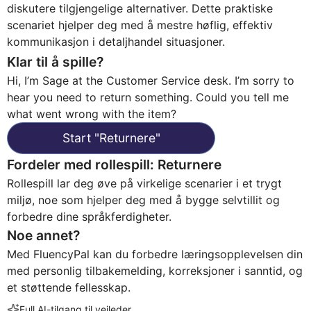
diskutere tilgjengelige alternativer. Dette praktiske
scenariet hjelper deg med å mestre høflig, effektiv
kommunikasjon i detaljhandel situasjoner.
Klar til å spille?
Hi, I’m Sage at the Customer Service desk. I’m sorry to
hear you need to return something. Could you tell me
what went wrong with the item?
Start
"
Returnere
"
Fordeler med rollespill
:
Returnere
Rollespill lar deg øve på virkelige scenarier i et trygt
miljø, noe som hjelper deg med å bygge selvtillit og
forbedre dine språkferdigheter.
Noe annet?
Med FluencyPal kan du forbedre læringsopplevelsen din
med personlig tilbakemelding, korreksjoner i sanntid, og
et støttende fellesskap.
Full AI-tilgang til veileder