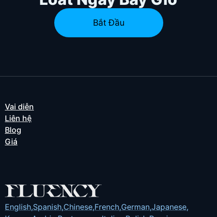
Bắt Đầu
Vai diễn
Liên hệ
Blog
Giá
English
,
Spanish
,
Chinese
,
French
,
German
,
Japanese
,