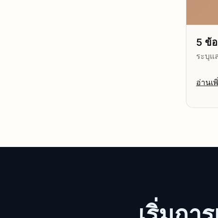
5 ข้
ระบุแล
อ่านเพิ
เริ่มกา