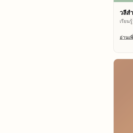
วลีส
เรียน
อ่านเพิ