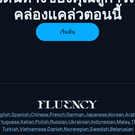
คล่องแคล่วตอนนี้
เริ่มต้น
glish
,
Spanish
,
Chinese
,
French
,
German
,
Japanese
,
Korean
,
Arab
rtuguese
,
Italian
,
Polish
,
Russian
,
Ukrainian
,
Indonesian
,
Malay
,
T
Turkish
,
Vietnamese
,
Danish
,
Norwegian
,
Swedish
,
Belarusian