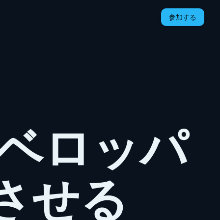
参加する
デベロッパ
させる