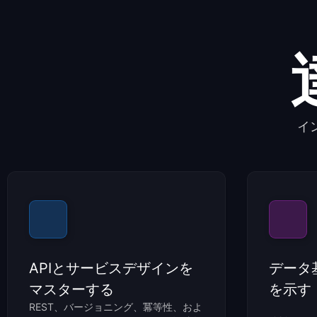
イ
APIとサービスデザインを
データ
マスターする
を示す
REST、バージョニング、冪等性、およ