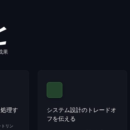
と
成果
て処理す
システム設計のトレードオ
フを伝える
ットリン