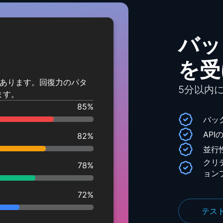
バッ
を受
知識があります。回復力のパタ
5分以内
ます。
85
%
バッ
AP
82
%
並行
クリ
78
%
ョン
72
%
テス