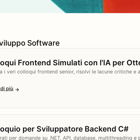
Sviluppo Software
loqui Frontend Simulati con l'IA per Ott
a i veri colloqui frontend senior, risolvi le lacune critiche e
di più
loquio per Sviluppatore Backend C#
rati per domande su .NET, API, database, multithreading e p