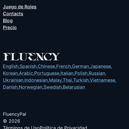
Juego de Roles
Contacts
Blog
Precio
English
,
Spanish
,
Chinese
,
French
,
German
,
Japanese
,
Korean
,
Arabic
,
Portuguese
,
Italian
,
Polish
,
Russian
,
Ukrainian
,
Indonesian
,
Malay
,
Thai
,
Turkish
,
Vietnamese
,
Danish
,
Norwegian
,
Swedish
,
Belarusian
FluencyPal
© 2026
Términos de Uso
Política de Privacidad