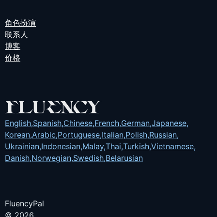
角色扮演
联系人
博客
价格
English
,
Spanish
,
Chinese
,
French
,
German
,
Japanese
,
Korean
,
Arabic
,
Portuguese
,
Italian
,
Polish
,
Russian
,
Ukrainian
,
Indonesian
,
Malay
,
Thai
,
Turkish
,
Vietnamese
,
Danish
,
Norwegian
,
Swedish
,
Belarusian
FluencyPal
© 2026