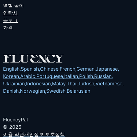
역할 놀이
연락처
블로그
가격
English
,
Spanish
,
Chinese
,
French
,
German
,
Japanese
,
Korean
,
Arabic
,
Portuguese
,
Italian
,
Polish
,
Russian
,
Ukrainian
,
Indonesian
,
Malay
,
Thai
,
Turkish
,
Vietnamese
,
Danish
,
Norwegian
,
Swedish
,
Belarusian
FluencyPal
© 2026
이용 약관
개인정보 보호정책