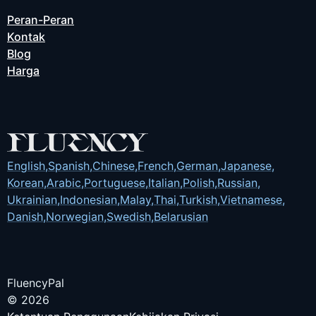
Peran-Peran
Kontak
Blog
Harga
English
,
Spanish
,
Chinese
,
French
,
German
,
Japanese
,
Korean
,
Arabic
,
Portuguese
,
Italian
,
Polish
,
Russian
,
Ukrainian
,
Indonesian
,
Malay
,
Thai
,
Turkish
,
Vietnamese
,
Danish
,
Norwegian
,
Swedish
,
Belarusian
FluencyPal
© 2026