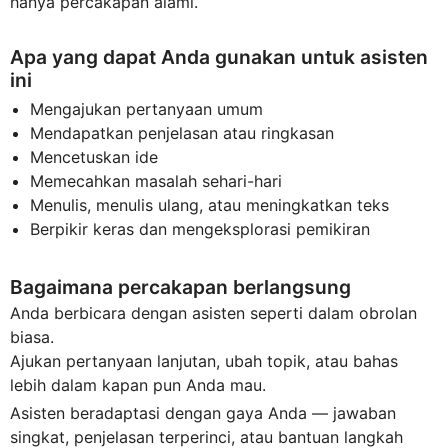
hanya percakapan alami.
Apa yang dapat Anda gunakan untuk asisten
ini
Mengajukan pertanyaan umum
Mendapatkan penjelasan atau ringkasan
Mencetuskan ide
Memecahkan masalah sehari-hari
Menulis, menulis ulang, atau meningkatkan teks
Berpikir keras dan mengeksplorasi pemikiran
Bagaimana percakapan berlangsung
Anda berbicara dengan asisten seperti dalam obrolan
biasa.
Ajukan pertanyaan lanjutan, ubah topik, atau bahas
lebih dalam kapan pun Anda mau.
Asisten beradaptasi dengan gaya Anda — jawaban
singkat, penjelasan terperinci, atau bantuan langkah