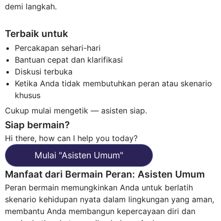
demi langkah.
Terbaik untuk
Percakapan sehari-hari
Bantuan cepat dan klarifikasi
Diskusi terbuka
Ketika Anda tidak membutuhkan peran atau skenario
khusus
Cukup mulai mengetik — asisten siap.
Siap bermain?
Hi there, how can I help you today?
Mulai
"
Asisten Umum
"
Manfaat dari Bermain Peran
:
Asisten Umum
Peran bermain memungkinkan Anda untuk berlatih
skenario kehidupan nyata dalam lingkungan yang aman,
membantu Anda membangun kepercayaan diri dan